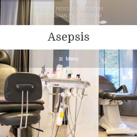
MEDISCHE PEDICURE AMSTERDAM
CEINTUURBAAN 35, AMSTERDAM
Asepsis
Menu
Medische Pedicure
Amsterdam