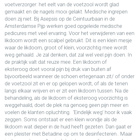
voetverzorger: het eelt van de voetzool wordt glad
gemaakt en de nagels mooi gelakt. Medische ingrepen
doen zij niet. Bij Asepsis op de Ceintuurbaan in de
Amsterdamse Pijp werken goed opgeleide medische
pedicures met veel ervaring. Voor het verwijderen van een
likdoorn wordt een scalpel gebruikt. Dit is een klein mesje
waar de likdoorn, groot of klein, voorzichtig mee wordt
weg gehaald. Je zal denken, dat zal wel veel pijn doen. In
de praktijk valt dat reuze mee. Een likdoorn of
eksteroog doet vooral pijn bij druk van buiten af
bijvoorbeeld wanneer de schoen ertegenaan zit/ of onder
de voetzool zit en er op gelopen wordt, of als de tenen
langs elkaar wrijven en er zit een likdoorn tussen. Na de
behandeling, als de likdoorn of eksteroog voorzichtig is
weggehaald, doet de plek na genoeg geen pijn meer en
voelen de klanten opluchting. ‘Eindelijk weg’ hoor ik vaak
zeggen. Soms ontstaat er een klein wondje als de
likdoorn wat dieper in de huid heeft gezeten. Dan gaat er
een pleister met Betadine op om te desinfecteren.. Maar